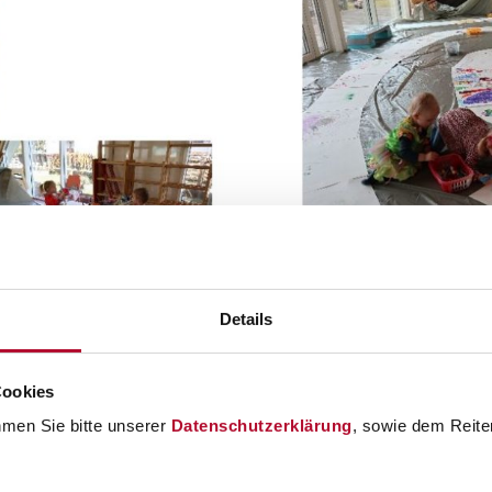
Details
Cookies
hmen Sie bitte unserer
Datenschutzerklärung
, sowie dem Reiter
eräumt, weil an diesem Tag wie jedes Jahr eine Kostümvorstellu
en Laufsteg gehen und seine Verkleidung präsentieren. Wir sind d