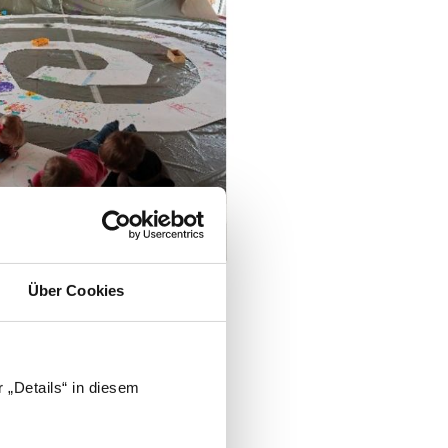
Über Cookies
 „Details“ in diesem
ng im Turnsaal mit dem
abei meist nur „Zaungäste“, die