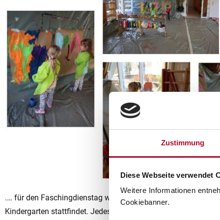
Zustimmung
Diese Webseite verwendet 
Weitere Informationen entne
.… für den Faschingdienstag wird das Malatelier wieder wegg
Cookiebanner.
Kindergarten stattfindet. Jedes Kind, das möchte, darf über d