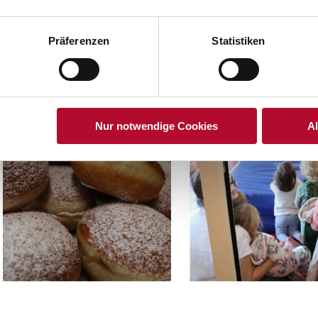
 einigen unserer jungen Kinder schon recht gut, wenn es einma
atürlich gibt es auch leckere Faschingskrapfen zur Jause
Präferenzen
Statistiken
Nur notwendige Cookies
A